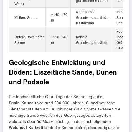
gut drainierte Sande
Landwirts
Wald)
wechselnde
Mosaik a
~140–170
Mittlere Senne
Grundwasserstände,
Sandrase
m
Kastentäler
und Bach
Feuchthe
Untere/Hövelhofer
~110–140
höhere
Moore, m
Senne
m
Grundwasserstände
Grünland
Feldflur 
Geologische Entwicklung und
Böden: Eiszeitliche Sande, Dünen
und Podsole
Die landschaftliche Grundlage der Senne legte die
Saale‑Kaltzeit
vor rund 200.000 Jahren. Skandinavische
Gletscher stauten am Teutoburger Wald Schmelzwässer, die
mächtige Sande westlich des Gebirgszuges ablagerten –
vielerorts über
30 Meter
mächtig. In der nachfolgenden
Weichsel‑Kaltzeit
blieb die Senne eisfrei, aber periglaziale