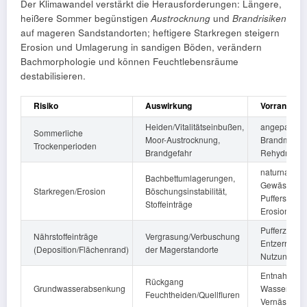
Der Klimawandel verstärkt die Herausforderungen: Längere,
heißere Sommer begünstigen
Aus­trocknung
und
Brandrisiken
auf mageren Sandstandorten; heftigere Starkregen steigern
Erosion und Umlagerung in sandigen Böden, verändern
Bachmorphologie und können Feuchtlebensräume
destabilisieren.
Risiko
Auswirkung
Vorrangige
Heiden/Vitalitätseinbußen,
angepasste
Sommerliche
Moor-Austrocknung,
Brandmanag
Trockenperioden
Brandgefahr
Rehydration
naturnahe
Bachbettumlagerungen,
Gewässerunt
Starkregen/Erosion
Böschungsinstabilität,
Pufferstreife
Stoffeinträge
Erosionssch
Pufferzonen
Nährstoffeinträge
Vergrasung/Verbuschung
Entzerrung i
(Deposition/Flächenrand)
der Magerstandorte
Nutzungen, 
Entnahme st
Rückgang
Grundwasserabsenkung
Wasserhaush
Feuchtheiden/Quellfluren
Vernässungs