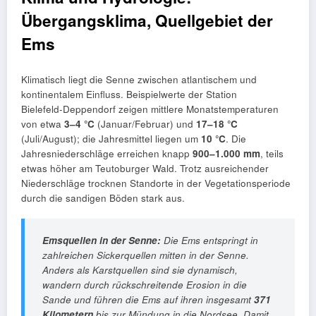
Übergangsklima, Quellgebiet der
Ems
Klimatisch liegt die Senne zwischen atlantischem und
kontinentalem Einfluss. Beispielwerte der Station
Bielefeld‑Deppendorf zeigen mittlere Monatstemperaturen
von etwa
3–4 °C
(Januar/Februar) und
17–18 °C
(Juli/August); die Jahresmittel liegen um
10 °C
. Die
Jahresniederschläge erreichen knapp
900–1.000 mm
, teils
etwas höher am Teutoburger Wald. Trotz ausreichender
Niederschläge trocknen Standorte in der Vegetationsperiode
durch die sandigen Böden stark aus.
Emsquellen in der Senne:
Die Ems entspringt in
zahlreichen
Sickerquellen
mitten in der Senne.
Anders als Karstquellen sind sie dynamisch,
wandern durch rückschreitende Erosion in die
Sande und führen die Ems auf ihren insgesamt
371
Kilometern
bis zur Mündung in die Nordsee. Damit