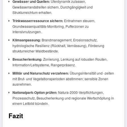
Gewässer und Quellen:
Uferdynamik zulassen,
Gewässerrandstreifen sichern, Durchgängigkeit und
Strukturreichtum erhalten.
Trinkwasserressource sichern:
Entnahmen steuern,
Grundwasserqualitäts‑Monitoring, Pufferzonen zu
Intensivnutzungen.
Klimaanpassung:
Brandmanagement, Erosionsschutz,
hydrologische Resilienz (Rückhalt, Vernässung), Förderung
strukturreicher Waldbestände.
Besucherlenkung:
Zonierung, Lenkung auf robusten Routen,
Information/Leitsysteme, Rangerpräsenz.
Militär und Naturschutz verzahnen:
Übungsintensität und ‑zeiten
mit Brut- und Vegetationsperioden abstimmen; sensible Zonen
ausnehmen.
Nationalpark‑Option prüfen:
Natura‑2000‑Verpflichtungen,
Prozessschutz, Besucherlenkung und regionale Wertschöpfung in
einem Leitbild bündeln.
Fazit