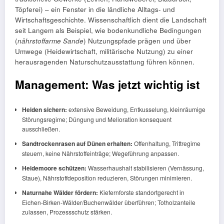
Töpferei) – ein Fenster in die ländliche Alltags‑ und
Wirtschaftsgeschichte. Wissenschaftlich dient die Landschaft
seit Langem als Beispiel, wie bodenkundliche Bedingungen
(
nährstoffarme Sande
) Nutzungspfade prägen und über
Umwege (Heidewirtschaft, militärische Nutzung) zu einer
herausragenden Naturschutzausstattung führen können.
Management: Was jetzt wichtig ist
Heiden sichern:
extensive Beweidung, Entkusselung, kleinräumige
Störungsregime; Düngung und Melioration konsequent
ausschließen.
Sandtrockenrasen auf Dünen erhalten:
Offenhaltung, Trittregime
steuern, keine Nährstoffeinträge; Wegeführung anpassen.
Heidemoore schützen:
Wasserhaushalt stabilisieren (Vernässung,
Staue), Nährstoffdeposition reduzieren, Störungen minimieren.
Naturnahe Wälder fördern:
Kiefernforste standortgerecht in
Eichen‑Birken‑Wälder/Buchenwälder überführen; Totholzanteile
zulassen, Prozessschutz stärken.