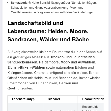
Schutzbedarf:
Hohe Sensibilität gegenüber Nährstoffeinträgen,
Schadstoffen und Grundwasserabsenkung; Moor- und
Quelllebensräume reagieren schon auf kleine Veränderungen.
Landschaftsbild und
Lebensräume: Heiden, Moore,
Sandrasen, Wälder und Bäche
Auf vergleichsweise kleinem Raum triffst du in der Senne auf
ein großartiges Mosaik aus
Trocken- und Feuchtheiden
,
Sandtrockenrasen
,
Heidemoore
,
Moor- und Auwäldern
,
Eichen‑Birken‑Wäldern
sowie naturnahen Bächen und
Kleingewässern. Charakterprägend sind die weiten, lichten
Offenflächen mit Heidekraut und Besenheide, immer wieder
unterbrochen von Dünenrücken, Senken und
Quellhorizonten.
Lebensraumtyp
Standort
Charakterarten
Besenheide,