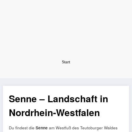
Zum
senne-
Inhalt
portal.de
springen
Start
Senne – Landschaft in
Nordrhein-Westfalen
Du findest die
Senne
am Westfuß des Teutoburger Waldes