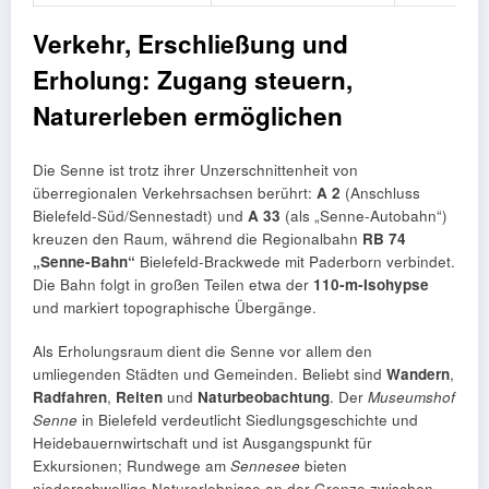
Verkehr, Erschließung und
Erholung: Zugang steuern,
Naturerleben ermöglichen
Die Senne ist trotz ihrer Unzerschnittenheit von
überregionalen Verkehrsachsen berührt:
A 2
(Anschluss
Bielefeld‑Süd/Sennestadt) und
A 33
(als „Senne‑Autobahn“)
kreuzen den Raum, während die Regionalbahn
RB 74
„Senne‑Bahn“
Bielefeld‑Brackwede mit Paderborn verbindet.
Die Bahn folgt in großen Teilen etwa der
110‑m‑Isohypse
und markiert topographische Übergänge.
Als Erholungsraum dient die Senne vor allem den
umliegenden Städten und Gemeinden. Beliebt sind
Wandern
,
Radfahren
,
Reiten
und
Naturbeobachtung
. Der
Museumshof
Senne
in Bielefeld verdeutlicht Siedlungsgeschichte und
Heidebauernwirtschaft und ist Ausgangspunkt für
Exkursionen; Rundwege am
Sennesee
bieten
niederschwellige Naturerlebnisse an der Grenze zwischen