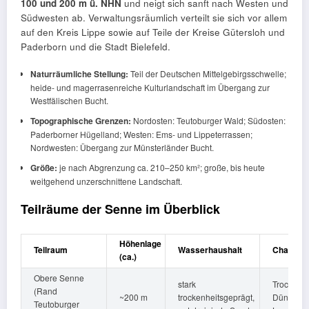
100 und 200 m ü. NHN
und neigt sich sanft nach Westen und
Südwesten ab. Verwaltungsräumlich verteilt sie sich vor allem
auf den Kreis Lippe sowie auf Teile der Kreise Gütersloh und
Paderborn und die Stadt Bielefeld.
Naturräumliche Stellung:
Teil der Deutschen Mittelgebirgsschwelle;
heide- und magerrasenreiche Kulturlandschaft im Übergang zur
Westfälischen Bucht.
Topographische Grenzen:
Nordosten: Teutoburger Wald; Südosten:
Paderborner Hügelland; Westen: Ems- und Lippeterrassen;
Nordwesten: Übergang zur Münsterländer Bucht.
Größe:
je nach Abgrenzung ca. 210–250 km²; große, bis heute
weitgehend unzerschnittene Landschaft.
Teilräume der Senne im Überblick
Höhenlage
Teilraum
Wasserhaushalt
Charakte
(ca.)
Obere Senne
stark
Trockenh
(Rand
~200 m
trockenheitsgeprägt,
Dünenreli
Teutoburger