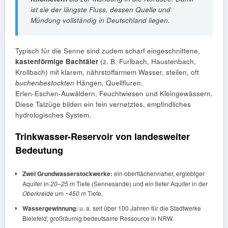
ist sie der längste Fluss, dessen Quelle und
Mündung vollständig in Deutschland liegen.
Typisch für die Senne sind zudem scharf eingeschnittene,
kastenförmige Bachtäler
(z. B. Furlbach, Haustenbach,
Krollbach) mit klarem, nährstoffarmem Wasser, steilen, oft
buchenbestockten
Hängen, Quellfluren,
Erlen‑Eschen‑Auwäldern, Feuchtwiesen und Kleingewässern.
Diese Talzüge bilden ein fein vernetztes, empfindliches
hydrologisches System.
Trinkwasser-Reservoir von landesweiter
Bedeutung
Zwei Grundwasserstockwerke:
ein oberflächennaher, ergiebiger
Aquifer in
20–25 m
Tiefe (Sennesande) und ein tiefer Aquifer in der
Oberkreide
um
~450 m
Tiefe.
Wassergewinnung:
u. a. seit über 100 Jahren für die Stadtwerke
Bielefeld; großräumig bedeutsame Ressource in NRW.