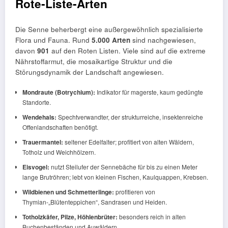
Rote‑Liste‑Arten
Die Senne beherbergt eine außergewöhnlich spezialisierte
Flora und Fauna. Rund
5.000 Arten
sind nachgewiesen,
davon
901
auf den Roten Listen. Viele sind auf die extreme
Nährstoffarmut, die mosaikartige Struktur und die
Störungsdynamik der Landschaft angewiesen.
Mondraute (Botrychium):
Indikator für magerste, kaum gedüngte
Standorte.
Wendehals:
Spechtverwandter, der strukturreiche, insektenreiche
Offenlandschaften benötigt.
Trauermantel:
seltener Edelfalter; profitiert von alten Wäldern,
Totholz und Weichhölzern.
Eisvogel:
nutzt Steilufer der Sennebäche für bis zu einen Meter
lange Brutröhren; lebt von kleinen Fischen, Kaulquappen, Krebsen.
Wildbienen und Schmetterlinge:
profitieren von
Thymian‑„Blütenteppichen“, Sandrasen und Heiden.
Totholzkäfer, Pilze, Höhlenbrüter:
besonders reich in alten
Buchenbeständen und Auwäldern.