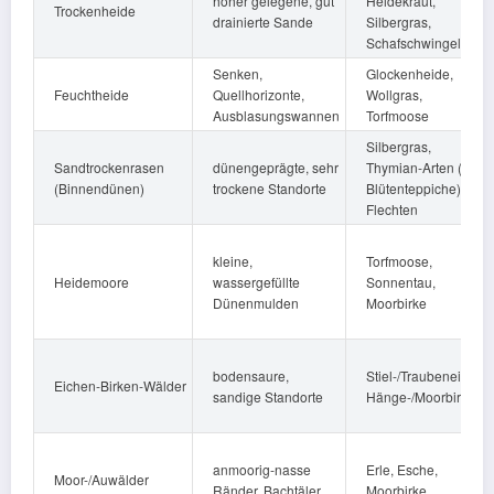
höher gelegene, gut
Heidekraut,
Trockenheide
drainierte Sande
Silbergras,
Schafschwingel
Senken,
Glockenheide,
Feuchtheide
Quellhorizonte,
Wollgras,
Ausblasungswannen
Torfmoose
Silbergras,
Sandtrockenrasen
dünengeprägte, sehr
Thymian‑Arten (rote
(Binnendünen)
trockene Standorte
Blütenteppiche),
Flechten
kleine,
Torfmoose,
Heidemoore
wassergefüllte
Sonnentau,
Dünenmulden
Moorbirke
bodensaure,
Stiel-/Traubeneiche,
Eichen‑Birken‑Wälder
sandige Standorte
Hänge-/Moorbirke
anmoorig‑nasse
Erle, Esche,
Moor-/Auwälder
Ränder, Bachtäler
Moorbirke