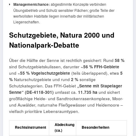
Managementchance:
abgestimmte Konzepte verbinden
Übungsbetrieb und Schutz sensibler Flächen; große Teile der
wertvollsten Habitate liegen innerhalb der militärischen
Liegenschaften.
Schutzgebiete, Natura 2000 und
Nationalpark-Debatte
Über die Hälfte der Senne ist rechtlich gesichert: Rund
58 %
sind Schutzgebietskulissen, darunter
~56 % FFH‑Gebiete
und
~55 % Vogelschutzgebiete
(teils überlappend), etwa
5
%
Naturschutzgebiete und rund
2 %
sonstige
Schutzkategorien. Das FFH‑Gebiet
„Senne mit Stapelager
Senne“ (DE‑4118‑301)
umfasst ca.
11.735 ha
und sichert
großflächige Heide‑ und Sandtrockenrasenkomplexe, Moor-
und Auwälder, naturnahe Fließgewässer und Heidemoore –
vielfach prioritäre Lebensraumtypen.
Abdeckung
Rechtsinstrument
Besonderheiten
(ca.)