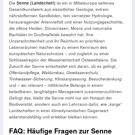
Die
Senne (Landschaft)
ist ein in Mitteleuropa seltenes
Gesamtkunstwerk aus eiszeitlicher Geologie, extrem
nährstoffarmen Sandböden, fein vernetzter Hydrologie,
herausragender Artenvielfalt und einer Nutzungsgeschichte,
die offene Heiden, Dünenrasen, Moore und naturnahe
Bachtäler im Großmaßstab bewahrt hat. Ihre
Unzerschnittenheit und ihr Reichtum an prioritären
Lebensräumen machen sie zu einem Kernraum des
europäischen Naturschutzes – und zugleich zu einer
Schlüsselregion der Wasserwirtschaft Ostwestfalens. Die
Zukunft der Senne entscheidet sich daran, ob es gelingt,
Offenlandpflege, Waldumbau, Gewässerschutz,
Trinkwasser‑Sicherung, Klimaanpassung, Besucherlenkung
und – wo relevant – militärische Belange in einem
belastbaren, langfristigen Management zusammenzuführen.
Gelingt das, bleibt die Senne nicht nur ein Hotspot der
Biodiversität, sondern auch ein Lehrraum dafür, wie „karge“
Landschaften in einer klimadynamischen Gegenwart
widerstandsfähig und erlebbar bleiben können.
FAQ: Häufige Fragen zur Senne