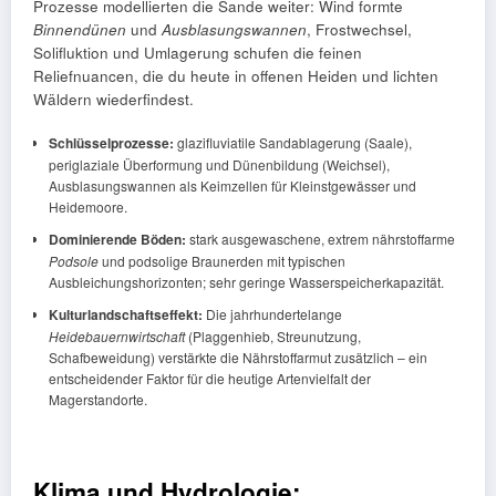
Prozesse modellierten die Sande weiter: Wind formte
Binnendünen
und
Ausblasungswannen
, Frostwechsel,
Solifluktion und Umlagerung schufen die feinen
Reliefnuancen, die du heute in offenen Heiden und lichten
Wäldern wiederfindest.
Schlüsselprozesse:
glazifluviatile Sandablagerung (Saale),
periglaziale Überformung und Dünenbildung (Weichsel),
Ausblasungswannen als Keimzellen für Kleinstgewässer und
Heidemoore.
Dominierende Böden:
stark ausgewaschene, extrem nährstoffarme
Podsole
und podsolige Braunerden mit typischen
Ausbleichungshorizonten; sehr geringe Wasserspeicherkapazität.
Kulturlandschaftseffekt:
Die jahrhundertelange
Heidebauernwirtschaft
(Plaggenhieb, Streunutzung,
Schafbeweidung) verstärkte die Nährstoffarmut zusätzlich – ein
entscheidender Faktor für die heutige Artenvielfalt der
Magerstandorte.
Klima und Hydrologie: