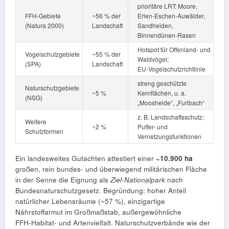
prioritäre LRT: Moore,
FFH‑Gebiete
~56 % der
Erlen‑Eschen‑Auwälder,
(Natura 2000)
Landschaft
Sandheiden,
Binnendünen‑Rasen
Hotspot für Offenland- und
Vogelschutzgebiete
~55 % der
Waldvögel;
(SPA)
Landschaft
EU‑Vogelschutzrichtlinie
streng geschützte
Naturschutzgebiete
~5 %
Kernflächen, u. a.
(NSG)
„Moosheide“, „Furlbach“
z. B. Landschaftsschutz;
Weitere
~2 %
Puffer- und
Schutzformen
Vernetzungsfunktionen
Ein landesweites Gutachten attestiert einer
~10.900 ha
großen, rein bundes- und überwiegend militärischen Fläche
in der Senne die Eignung als
Ziel‑Nationalpark
nach
Bundesnaturschutzgesetz. Begründung: hoher Anteil
natürlicher Lebensräume (~57 %), einzigartige
Nährstoffarmut im Großmaßstab, außergewöhnliche
FFH‑Habitat‑ und Artenvielfalt. Naturschutzverbände wie der