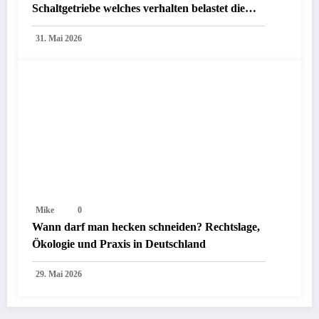
Schaltgetriebe welches verhalten belastet die
Umwelt: Praxisleitfaden für sauberes Fahren
31. Mai 2026
mit Handschaltung
Mike
0
Wann darf man hecken schneiden? Rechtslage,
Ökologie und Praxis in Deutschland
29. Mai 2026