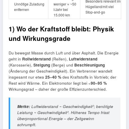
Besonders relevant im
Unnötige Zuladung
weniger ≈ ~50
Hügelland/mit viel
entfernen
l/Jahr bei
Stop-and-go
15.000 km
1) Wo der Kraftstoff bleibt: Physik
und Wirkungsgrade
Du bewegst Masse durch Luft und über Asphalt. Die Energie
geht in
Rollwiderstand
(Reifen),
Luftwiderstand
(Karosserie),
Steigung
(Berge) und
Beschleunigung
(Änderung der Geschwindigkeit). Ein Verbrenner wandelt
insgesamt nur etwa
25–40 %
des Kraftstoffs in Vortrieb; der
Rest wird Wärme. Ein Elektromotor liegt bei
~90–95 %
Wirkungsgrad – daher der große Effizienzunterschied.
Merke:
Luftwiderstand ~ Geschwindigkeit²; benötigte
Leistung ~ Geschwindigkeit³. Höheres Tempo frisst
überproportional Energie – der Zeitgewinn
schrumpft.