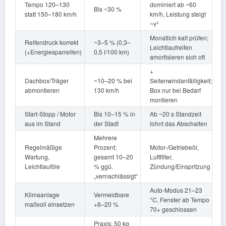
Tempo 120–130
dominiert ab ~60
Bis ~30 %
statt 150–180 km/h
km/h, Leistung steigt
~v³
Monatlich kalt prüfen;
Reifendruck korrekt
~3–5 % (0,3–
Leichtlaufreifen
(+Energiesparreifen)
0,5 l/100 km)
amortisieren sich oft
+
Dachbox/Träger
~10–20 % bei
Seitenwindanfälligkeit;
abmontieren
130 km/h
Box nur bei Bedarf
montieren
Start-Stopp / Motor
Bis 10–15 % in
Ab ~20 s Standzeit
aus im Stand
der Stadt
lohnt das Abschalten
Mehrere
Regelmäßige
Prozent;
Motor-/Getriebeöl,
Wartung,
gesamt 10–20
Luftfilter,
Leichtlauföle
% ggü.
Zündung/Einspritzung
„vernachlässigt“
Auto-Modus 21–23
Klimaanlage
Vermeidbare
°C, Fenster ab Tempo
maßvoll einsetzen
+6–20 %
70+ geschlossen
Praxis: 50 kg