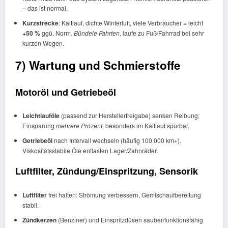
– das ist normal.
Kurzstrecke
: Kaltlauf, dichte Winterluft, viele Verbraucher = leicht
+50 %
ggü. Norm.
Bündele Fahrten
, laufe zu Fuß/Fahrrad bei sehr
kurzen Wegen.
7) Wartung und Schmierstoffe
Motoröl und Getriebeöl
Leichtlauföle
(passend zur Herstellerfreigabe) senken Reibung;
Einsparung
mehrere Prozent
, besonders im Kaltlauf spürbar.
Getriebeöl
nach Intervall wechseln (häufig 100.000 km+).
Viskositätsstabile Öle entlasten Lager/Zahnräder.
Luftfilter, Zündung/Einspritzung, Sensorik
Luftfilter
frei halten: Strömung verbessern, Gemischaufbereitung
stabil.
Zündkerzen
(Benziner) und Einspritzdüsen sauber/funktionsfähig