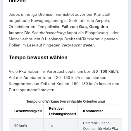
nutzen
Jedes unnötige Bremsen vernichtet zuvor per Kraftstoff
aufgebaute Bewegungsenergie. Sieh früh rote Ampeln,
Ortseinfahrten, Tempolimits.
Fuß vom Gas, Gang drin
lassen:
Die
Schubabschaltung
kappt die Einspritzung – der
Motor verbraucht
0 l
, solange Drehzahl/Temperatur passen.
Rollen im Leerlauf hingegen
verbraucht weiter
.
Tempo bewusst wählen
Viele Pkw haben ihr Verbrauchsoptimum bei
~80–100 km/h
.
Auf der Autobahn liefert 120–130 km/h einen starken
Kompromiss aus Zeit und Kosten. 150–180 km/h lassen den
Durst sprunghaft steigen.
Tempo und Wirkung (vereinfachte Orientierung)
Relativer
Geschwindigkeit
Kommentar
Leistungsbedarf
Referenz – nahe
90 km/h
1×
Optimum für viele Pkw