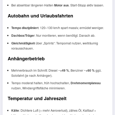
Bei absehbar längeren Halten
Motor aus
. Start-Stopp aktiv lassen.
Autobahn und Urlaubsfahrten
Tempo diszipliniert
: 120–130 km/h spart massiv, ermüdet weniger.
Dachbox/Träger
: Nur montieren, wenn benötigt. Danach ab.
Gleichmäßigkeit
über „Sprints“: Tempomat nutzen, weiträumig
vorausschauen.
Anhängerbetrieb
Mehrverbrauch im Schnitt: Diesel ~
+49 %
, Benziner ~
+60 %
ggü.
Solofahrt (je nach Anhänger).
Tempo moderat halten, früh hochschalten,
Drehmomentplateau
nutzen, Windangriffsfläche minimieren.
Temperatur und Jahreszeit
Kälte
: Dichtere Luft (= mehr Aeroverlust), zähes Öl, Kaltlauf =