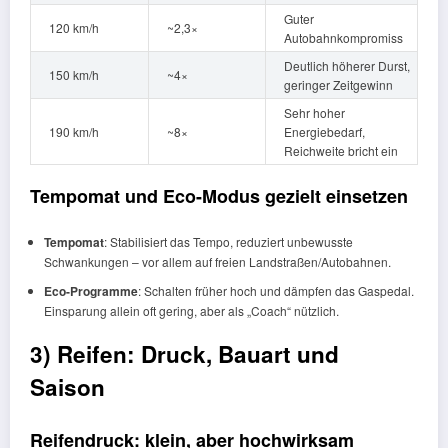
Guter
120 km/h
~2,3×
Autobahnkompromiss
Deutlich höherer Durst,
150 km/h
~4×
geringer Zeitgewinn
Sehr hoher
190 km/h
~8×
Energiebedarf,
Reichweite bricht ein
Tempomat und Eco-Modus gezielt einsetzen
Tempomat
: Stabilisiert das Tempo, reduziert unbewusste
Schwankungen – vor allem auf freien Landstraßen/Autobahnen.
Eco-Programme
: Schalten früher hoch und dämpfen das Gaspedal.
Einsparung allein oft gering, aber als „Coach“ nützlich.
3) Reifen: Druck, Bauart und
Saison
Reifendruck: klein, aber hochwirksam