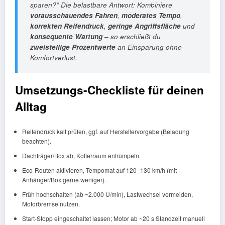
sparen?“
Die belastbare Antwort: Kombiniere
vorausschauendes Fahren
,
moderates Tempo
,
korrekten Reifendruck
,
geringe Angriffsfläche
und
konsequente Wartung
– so erschließt du
zweistellige Prozentwerte
an Einsparung ohne
Komfortverlust.
Umsetzungs-Checkliste für deinen
Alltag
Reifendruck kalt prüfen, ggf. auf Herstellervorgabe (Beladung
beachten).
Dachträger/Box ab, Kofferraum entrümpeln.
Eco-Routen aktivieren, Tempomat auf 120–130 km/h (mit
Anhänger/Box gerne weniger).
Früh hochschalten (ab ~2.000 U/min), Lastwechsel vermeiden,
Motorbremse nutzen.
Start-Stopp eingeschaltet lassen; Motor ab ~20 s Standzeit manuell