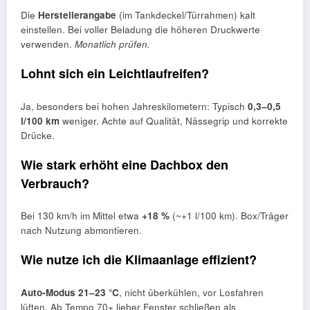
Die
Herstellerangabe
(im Tankdeckel/Türrahmen) kalt
einstellen. Bei voller Beladung die höheren Druckwerte
verwenden.
Monatlich prüfen.
Lohnt sich ein Leichtlaufreifen?
Ja, besonders bei hohen Jahreskilometern: Typisch
0,3–0,5
l/100 km
weniger. Achte auf Qualität, Nässegrip und korrekte
Drücke.
Wie stark erhöht eine Dachbox den
Verbrauch?
Bei 130 km/h im Mittel etwa
+18 %
(~+1 l/100 km). Box/Träger
nach Nutzung abmontieren.
Wie nutze ich die Klimaanlage effizient?
Auto-Modus 21–23 °C
, nicht überkühlen, vor Losfahren
lüften. Ab Tempo 70+ lieber Fenster schließen als