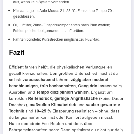
aus, wenn kein System vorhanden.
Klimaanlage im Auto-Modus 21–23 °C, Fenster ab Tempo 70+
geschlossen.
Öl, Luftfilter, Zünd-/Einspritzkomponenten nach Plan warten;
Fehlerspeicher bei „unrundem Lauf“ prüfen.
Fahrten bündeln; Kurzstrecken möglichst zu Fuß/Rad.
Fazit
Effizient fahren heißt, die physikalischen Verlustquellen
gezielt kleinzuhalten. Den größten Unterschied machst du
selbst:
vorausschauend
fahren,
zügig aber moderat
beschleunigen
,
früh hochschalten
,
Gang drin lassen
beim
Ausrollen und
Tempo diszipliniert wählen
. Ergänzt um
korrekten
Reifendruck
,
geringe Angriffsfläche
(keine Dauer-
Dachbox),
maßvollen Klimabetrieb
und
sauber gewartete
Technik
sind
10–25 %
Einsparung realistisch – ohne, dass
du langsamer ankommst oder Komfort aufgeben musst.
Nutze obendrein Eco-Routen und denk über
Fahrgemeinschaften nach: Dann optimierst du nicht nur dein