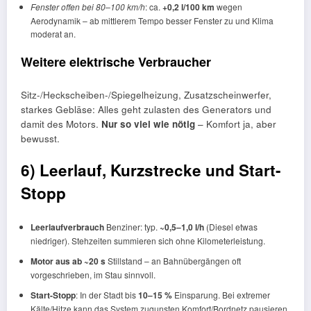
Fenster offen bei 80–100 km/h
: ca.
+0,2 l/100 km
wegen
Aerodynamik – ab mittlerem Tempo besser Fenster zu und Klima
moderat an.
Weitere elektrische Verbraucher
Sitz-/Heckscheiben-/Spiegelheizung, Zusatzscheinwerfer,
starkes Gebläse: Alles geht zulasten des Generators und
damit des Motors.
Nur so viel wie nötig
– Komfort ja, aber
bewusst.
6) Leerlauf, Kurzstrecke und Start-
Stopp
Leerlaufverbrauch
Benziner: typ.
~0,5–1,0 l/h
(Diesel etwas
niedriger). Stehzeiten summieren sich ohne Kilometerleistung.
Motor aus ab ~20 s
Stillstand – an Bahnübergängen oft
vorgeschrieben, im Stau sinnvoll.
Start-Stopp
: In der Stadt bis
10–15 %
Einsparung. Bei extremer
Kälte/Hitze kann das System zugunsten Komfort/Bordnetz pausieren