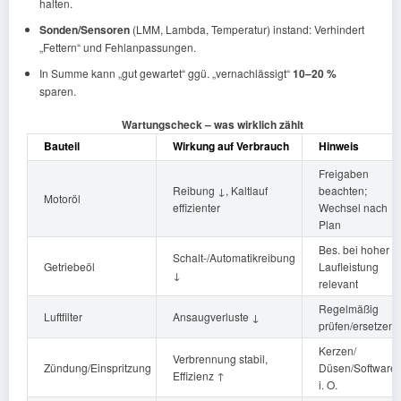
halten.
Sonden/Sensoren
(LMM, Lambda, Temperatur) instand: Verhindert
„Fettern“ und Fehlanpassungen.
In Summe kann „gut gewartet“ ggü. „vernachlässigt“
10–20 %
sparen.
Wartungscheck – was wirklich zählt
Bauteil
Wirkung auf Verbrauch
Hinweis
Freigaben
Reibung ↓, Kaltlauf
beachten;
Motoröl
effizienter
Wechsel nach
Plan
Bes. bei hoher
Schalt-/Automatikreibung
Getriebeöl
Laufleistung
↓
relevant
Regelmäßig
Luftfilter
Ansaugverluste ↓
prüfen/ersetzen
Kerzen/
Verbrennung stabil,
Zündung/Einspritzung
Düsen/Software
Effizienz ↑
i. O.