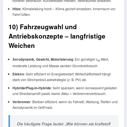
höherer Verbrauch. Kurzstrecken meiden, Verbraucher dosieren.
Hitze
: Klimaleistung hoch – Klima gezielt einsetzen, Innenraum vor
Fahrt lüften.
10) Fahrzeugwahl und
Antriebskonzepte – langfristige
Weichen
Aerodynamik, Gewicht, Motorisierung
: Ein günstiger c
-Wert,
w
moderate Leistung und Masse senken Grundverbrauch.
Elektro
: Sehr effizient im Energiebedarf; Wirtschaftlichkeit hängt
stark von Strompreis/Ladestrategie (z. B. PV) ab.
Hybride/Plug-in-Hybride
: Sehr sparsam, wenn
konsequent geladen
und Streckenprofil passt; leerer Akku = Verbrennerverbrauch.
Verbrenner
: Bleiben effizient, wenn du Fahrstil, Wartung, Reifen und
Aerodynamik im Griff hast.
Die häufigste Frage lautet: „Wie können sie kraftstoff