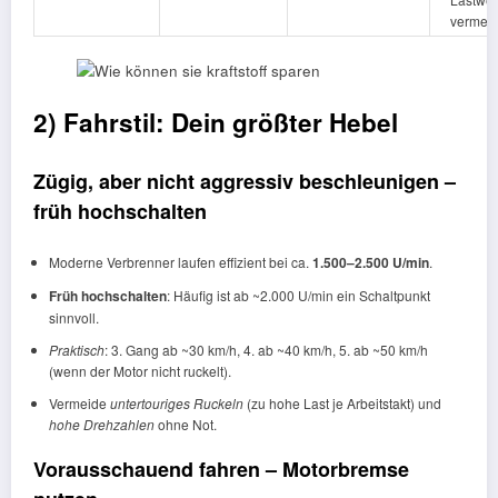
vermei
2) Fahrstil: Dein größter Hebel
Zügig, aber nicht aggressiv beschleunigen –
früh hochschalten
Moderne Verbrenner laufen effizient bei ca.
1.500–2.500 U/min
.
Früh hochschalten
: Häufig ist ab ~2.000 U/min ein Schaltpunkt
sinnvoll.
Praktisch
: 3. Gang ab ~30 km/h, 4. ab ~40 km/h, 5. ab ~50 km/h
(wenn der Motor nicht ruckelt).
Vermeide
untertouriges Ruckeln
(zu hohe Last je Arbeitstakt) und
hohe Drehzahlen
ohne Not.
Vorausschauend fahren – Motorbremse