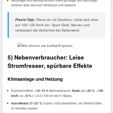
Heckträger sind aerodynamisch meist günstiger als Dachträger,
erhöhen aber dennoch Verbrauch und Gewicht.
Praxis-Tipp:
Planst du mit Dachbox: richte dich eher
auf
100–120 km/h
ein. Spart Geld, Nerven und
verbessert die Sicherheit bei Seitenwind.
5) Nebenverbraucher: Leise
Stromfresser, spürbare Effekte
Klimaanlage und Heizung
Durchschnittlich:
+10–15 %
Mehrverbrauch;
Stadt
: bis
+20 %
;
~100
km/h
: ca.
+6 %
(~+0,3 l/100 km bei 5 l Basis).
Auto-Modus 21–23 °C
nutzen; nicht überkühlen. Vor Abfahrt lüften,
im Schatten parken.