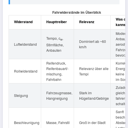
Fahrwiderstände im Überblick
Was du
Widerstand
Haupttreiber
Relevanz
kannst
Modera
Tempo, c
,
Anbaute
w
Dominiert ab ~60
Luftwiderstand
aerody
Stirnfläche,
km/h
Fahrze
Anbauten
bevorz
Reifendruck,
Korrekt
Reifenbauart/-
Relevanz über alle
Energie
Rollwiderstand
mischung,
Tempi
keine W
Fahrbahn
im Som
Zuladun
Fahrzeugmasse,
Stark im
gleichm
Steigung
Hangneigung
Hügelland/Gebirge
fahren, 
schalte
Sanft
beschle
Beschleunigung
Masse, Fahrstil
Groß in der Stadt
Abstand
Lastwe