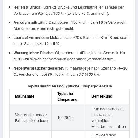
Reifen & Druck:
Korrekte Drücke und Leichtlaufreifen senken den
Verbrauch um
0,3–0,5 l/100 km
(teils bis ~5 % und mehr).
Aerodynamik zählt:
Dachboxen +130 km/h = ca.
+18 %
Verbrauch.
Abmontieren, wenn nicht gebraucht.
Leerlauf vermeiden:
Motor aus ab ~20 s Standzeit. Start-Stopp spart
in der Stadt bis zu
10–15 %
.
Wartung lohnt:
Frisches Öl, sauberer Luftfilter, intakte Sensorik: bis
zu
10–20 %
weniger Verbrauch gegenüber „vernachlässigt“.
Nebenverbraucher dosieren:
Klimaanlage je nach Szenario
+6–20
%
, Fenster offen bei 80–100 km/h ca.
+0,2 l/100 km
.
Top-Maßnahmen und typische Einsparpotenziale
Typische
Maßnahme
Bemerkung
Einsparung
Früh hochschalten,
Vorausschauender
Lastwechsel
10–20 %
Fahrstil, niedertourig
vermeiden,
Motorbremse nutzen
Luftwiderstand